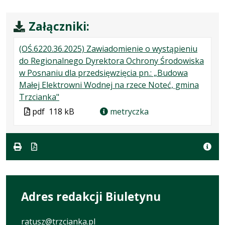
Załączniki:
(OŚ.6220.36.2025) Zawiadomienie o wystąpieniu
do Regionalnego Dyrektora Ochrony Środowiska
w Posnaniu dla przedsięwzięcia pn.: „Budowa
Małej Elektrowni Wodnej na rzece Noteć, gmina
.
.
.
Trzcianka"
Plik
Rozmiar
Otwiera
Plik
pdf
118 kB
metryczka
w
pliku:
się
w
formacie:
118
w
formacie
pdf
kB
nowej
karcie.
Adres redakcji Biuletynu
ratusz@trzcianka.pl