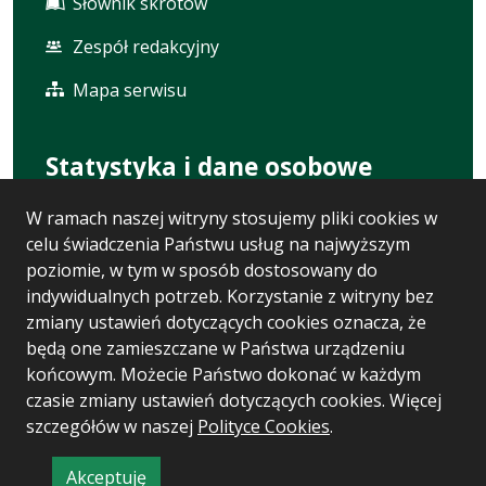
Słownik skrótów
Zespół redakcyjny
Mapa serwisu
Statystyka i dane osobowe
W ramach naszej witryny stosujemy pliki cookies w
Statystyki oglądalności
celu świadczenia Państwu usług na najwyższym
Ostatnio dodane
poziomie, w tym w sposób dostosowany do
indywidualnych potrzeb. Korzystanie z witryny bez
Polityka prywatności
zmiany ustawień dotyczących cookies oznacza, że
będą one zamieszczane w Państwa urządzeniu
RODO
końcowym. Możecie Państwo dokonać w każdym
czasie zmiany ustawień dotyczących cookies. Więcej
szczegółów w naszej
Polityce Cookies
.
Wersja systemu: 5.7.0 [110]
Ostatnia aktualizacja BIP: 06.08.2026 16:25
Akceptuję