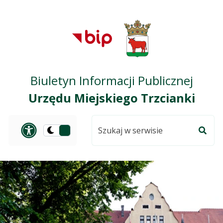
Przejdź do treści
Przejdź do mapy
Przejdź do
głównego menu
serwisu
Biuletyn Informacji Publicznej
Urzędu Miejskiego Trzcianki
Szukaj
Panel dostosowania ułat
Przełącz
w
Szuka
na
serwisie
wersję
ciemną