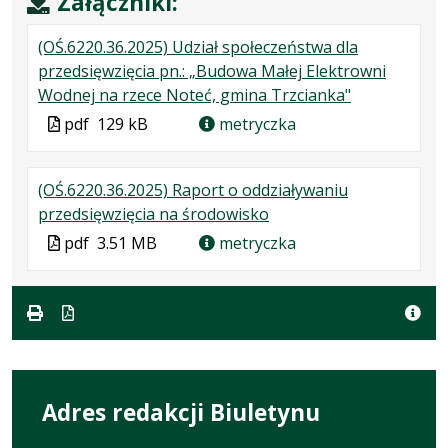
Załączniki:
(OŚ.6220.36.2025) Udział społeczeństwa dla
przedsięwzięcia pn.: „Budowa Małej Elektrowni
.
.
.
Wodnej na rzece Noteć, gmina Trzcianka"
Plik
Rozmiar
Otwiera
Plik
pdf
129 kB
metryczka
w
pliku:
się
w
formacie:
129
w
formacie
(OŚ.6220.36.2025) Raport o oddziaływaniu
pdf
kB
nowej
.
.
.
przedsięwzięcia na środowisko
karcie.
Plik
Rozmiar
Otwiera
Plik
pdf
3.51 MB
metryczka
w
pliku:
się
w
formacie:
3.51
w
formacie
pdf
MB
nowej
karcie.
Adres redakcji Biuletynu