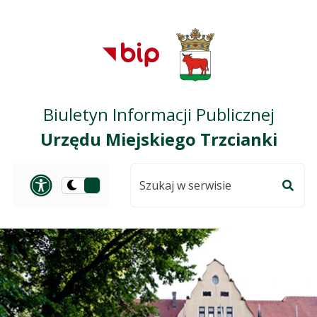
Przejdź do treści
Przejdź do mapy
Przejdź do
głównego menu
serwisu
Biuletyn Informacji Publicznej
Urzędu Miejskiego Trzcianki
Szukaj
Panel dostosowania ułat
Przełącz
w
Szuka
na
serwisie
wersję
ciemną