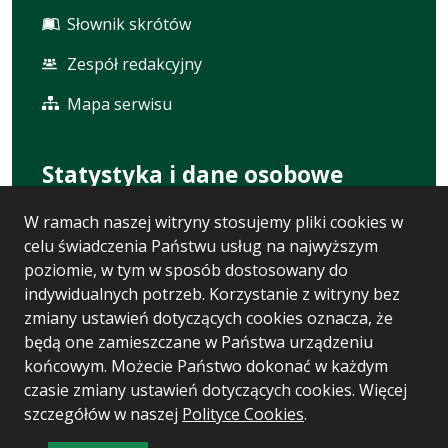
Słownik skrótów
Zespół redakcyjny
Mapa serwisu
Statystyka i dane osobowe
W ramach naszej witryny stosujemy pliki cookies w
Statystyki oglądalności
celu świadczenia Państwu usług na najwyższym
Ostatnio dodane
poziomie, w tym w sposób dostosowany do
indywidualnych potrzeb. Korzystanie z witryny bez
Polityka prywatności
zmiany ustawień dotyczących cookies oznacza, że
będą one zamieszczane w Państwa urządzeniu
RODO
końcowym. Możecie Państwo dokonać w każdym
czasie zmiany ustawień dotyczących cookies. Więcej
szczegółów w naszej
Polityce Cookies
.
Wersja systemu: 5.7.0 [110]