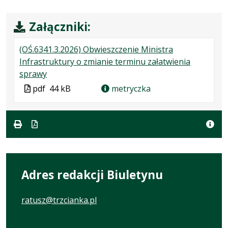
Załączniki:
(OŚ.6341.3.2026) Obwieszczenie Ministra
Infrastruktury o zmianie terminu załatwienia
.
.
.
sprawy
Plik
Rozmiar
Otwiera
Plik
pdf
44 kB
metryczka
w
pliku:
się
w
formacie:
44
w
formacie
pdf
kB
nowej
karcie.
Adres redakcji Biuletynu
ratusz@trzcianka.pl