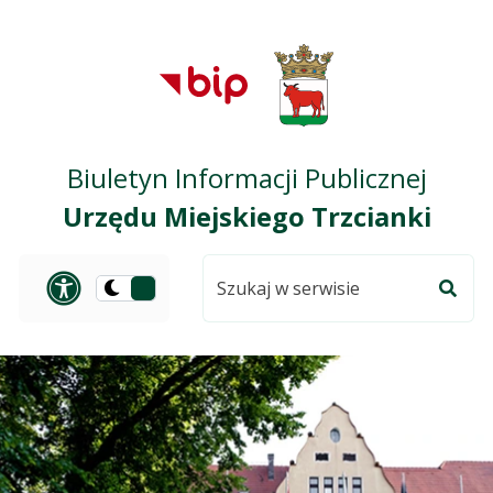
Przejdź do treści
Przejdź do mapy
Przejdź do
głównego menu
serwisu
Biuletyn Informacji Publicznej
Urzędu Miejskiego Trzcianki
Szukaj
Panel dostosowania ułat
Przełącz
w
Szuka
na
serwisie
wersję
ciemną