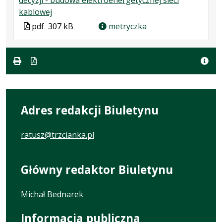
.
.
.
kablowej
Plik
Rozmiar
Otwiera
Plik
pdf
307 kB
metryczka
w
pliku:
się
w
formacie:
307
w
formacie
pdf
kB
nowej
karcie.
Adres redakcji Biuletynu
ratusz@trzcianka.pl
Główny redaktor Biuletynu
Michał Bednarek
Informacja publiczna