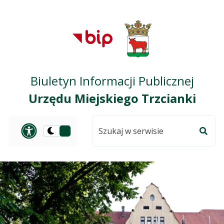
Przejdź do treści
Przejdź do mapy
Przejdź do
głównego menu
serwisu
Biuletyn Informacji Publicznej
Urzędu Miejskiego Trzcianki
Szukaj
Panel dostosowania ułat
Przełącz
w
Szuka
na
serwisie
wersję
ciemną