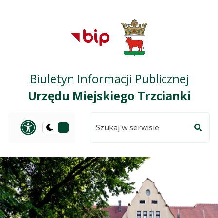
Przejdź do treści
Przejdź do mapy
Przejdź do
głównego menu
serwisu
Biuletyn Informacji Publicznej
Urzędu Miejskiego Trzcianki
Szukaj
Panel dostosowania ułat
Przełącz
w
Szuka
na
serwisie
wersję
ciemną