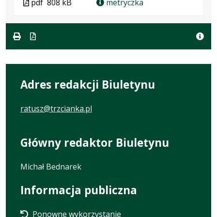
Plik
pdf
808 kB
metryczka
w
pliku:
się
w
formacie:
808
w
formacie
pdf
kB
nowej
karcie.
Adres redakcji Biuletynu
ratusz@trzcianka.pl
Główny redaktor Biuletynu
Michał Bednarek
Informacja publiczna
Ponowne wykorzystanie