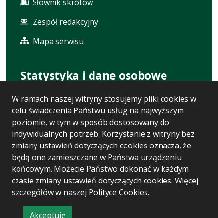
Słownik skrótów
Zespół redakcyjny
Mapa serwisu
Statystyka i dane osobowe
W ramach naszej witryny stosujemy pliki cookies w
Statystyki oglądalności
celu świadczenia Państwu usług na najwyższym
Ostatnio dodane
poziomie, w tym w sposób dostosowany do
indywidualnych potrzeb. Korzystanie z witryny bez
Polityka prywatności
zmiany ustawień dotyczących cookies oznacza, że
będą one zamieszczane w Państwa urządzeniu
RODO
końcowym. Możecie Państwo dokonać w każdym
czasie zmiany ustawień dotyczących cookies. Więcej
szczegółów w naszej
Polityce Cookies
.
Wersja systemu: 5.7.0 [110]
Ostatnia aktualizacja BIP: 05.08.2026 15:44
Akceptuję