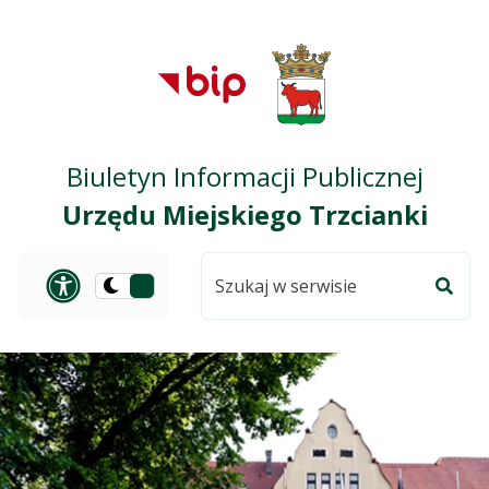
Przejdź do treści
Przejdź do mapy
Przejdź do
głównego menu
serwisu
Biuletyn Informacji Publicznej
Urzędu Miejskiego Trzcianki
Szukaj
Panel dostosowania ułat
Przełącz
w
Szuka
na
serwisie
wersję
ciemną