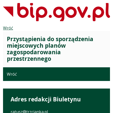
Wróć
Przystąpienia do sporządzenia
miejscowych planów
zagospodarowania
przestrzennego
Wróć
Adres redakcji Biuletynu
ratusz@trzcianka.pl