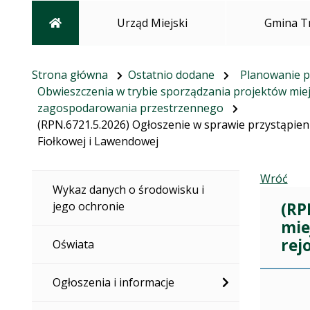
Strona główna
Urząd Miejski
Gmina T
Strona główna
Ostatnio dodane
Planowanie p
Obwieszczenia w trybie sporządzania projektów mi
zagospodarowania przestrzennego
(RPN.6721.5.2026) Ogłoszenie w sprawie przystąpien
Fiołkowej i Lawendowej
Wróć
Wykaz danych o środowisku i
(RP
jego ochronie
mie
rej
Oświata
Dane dot
Ogłoszenia i informacje