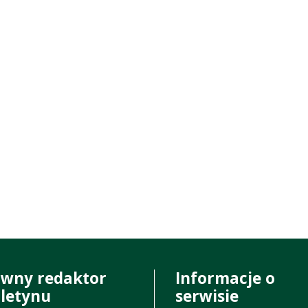
ówny redaktor
Informacje o
uletynu
serwisie