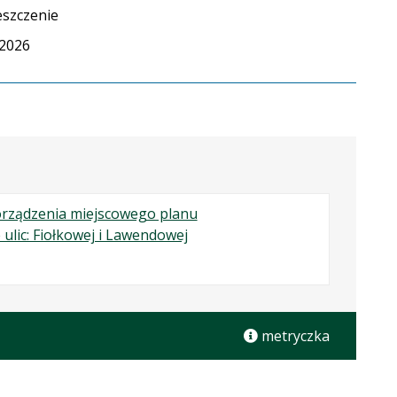
szczenie
.2026
porządzenia miejscowego planu
.
.
.
ulic: Fiołkowej i Lawendowej
Plik
Rozmiar
Otwiera
w
pliku:
się
formacie:
610
w
pdf
kB
nowej
metryczka
karcie.