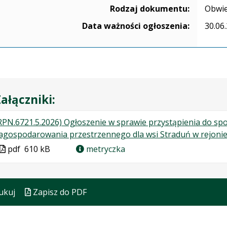
Rodzaj dokumentu:
Obwie
Data ważności ogłoszenia:
30.06
ałączniki:
RPN.6721.5.2026) Ogłoszenie w sprawie przystąpienia do s
agospodarowania przestrzennego dla wsi Straduń w rejonie 
Plik
pdf
610 kB
metryczka
w
formacie
ukuj
Zapisz do PDF