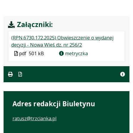
Załączniki:
(RPN.6730.172.2025) Obwieszczenie o wydanej
.
.
.
decyzji - Nowa Wieś dz. nr 256/2
Plik
Rozmiar
Otwiera
Plik
pdf
501 kB
metryczka
w
pliku:
się
w
formacie:
501
w
formacie
pdf
kB
nowej
karcie.
Adres redakcji Biuletynu
ratusz@trzcianka.pl