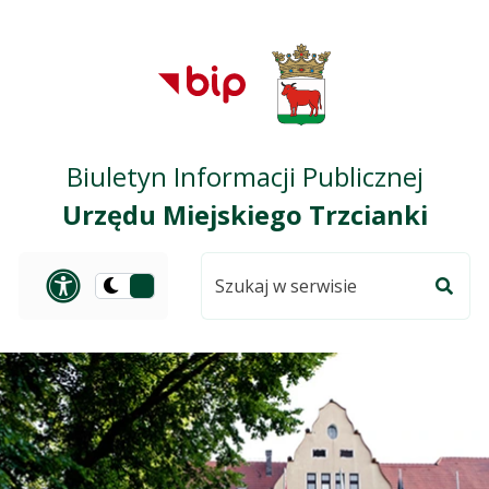
Przejdź do treści
Przejdź do mapy
Przejdź do
głównego menu
serwisu
Biuletyn Informacji Publicznej
Urzędu Miejskiego Trzcianki
Szukaj
Panel dostosowania ułat
Przełącz
w
Szuka
na
serwisie
wersję
ciemną